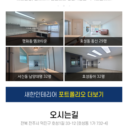
평화동 엠코타운
호성동 동신 29평
서신동 남양대명 32평
호성동아 32평