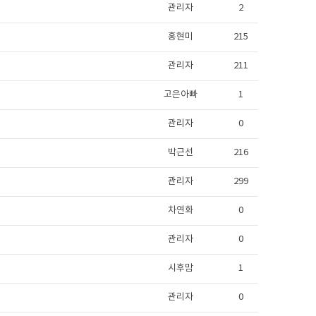
관리자
2
홍현미
215
관리자
211
고은아빠
1
관리자
0
박근선
216
관리자
299
차연화
0
관리자
0
시후맘
1
관리자
0