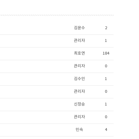
김윤수
2
관리자
1
최호연
184
관리자
0
김수인
1
관리자
0
신정승
1
관리자
0
민숙
4