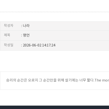
작성자
:
나라
제목
:
명언
작성일
:
2026-06-02 14:17:24
승리의 순간은 오로지 그 순간만을 위해 살기에는 너무 짧다.The moment of vict
상
조
-
상