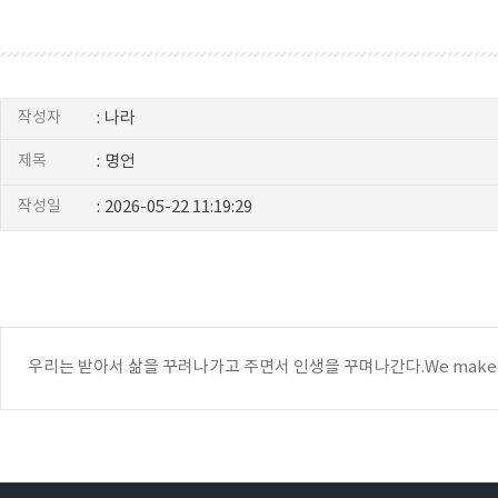
작성자
:
나라
제목
:
명언
작성일
:
2026-05-22 11:19:29
우리는 받아서 삶을 꾸려나가고 주면서 인생을 꾸며나간다.We make a living b
프
리
드
상