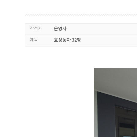
작성자
:
운영자
제목
:
호성동아 32평